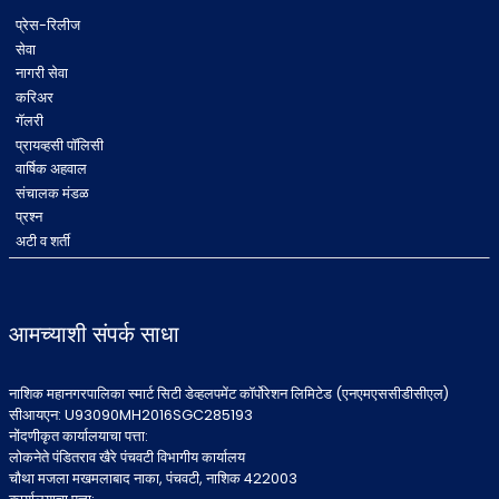
प्रेस-रिलीज
सेवा
नागरी सेवा
करिअर
गॅलरी
प्रायव्हसी पॉलिसी
वार्षिक अहवाल
संचालक मंडळ
प्रश्न
अटी व शर्ती
आमच्याशी संपर्क साधा
नाशिक महानगरपालिका स्मार्ट सिटी डेव्हलपमेंट कॉर्पोरेशन लिमिटेड (एनएमएससीडीसीएल)
सीआयएन: U93090MH2016SGC285193
नोंदणीकृत कार्यालयाचा पत्ता:
लोकनेते पंडितराव खैरे पंचवटी विभागीय कार्यालय
चौथा मजला मखमलाबाद नाका, पंचवटी, नाशिक 422003